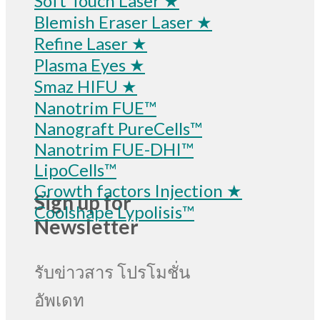
Soft Touch Laser ★
Blemish Eraser Laser ★
Refine Laser ★
Plasma Eyes ★
Smaz HIFU ★
Nanotrim FUE™
Nanograft PureCells™
Nanotrim FUE-DHI™
LipoCells™
Growth factors Injection ★
Sign up for
Coolshape Lypolisis™
Newsletter
รับข่าวสาร โปรโมชั่น
อัพเดท