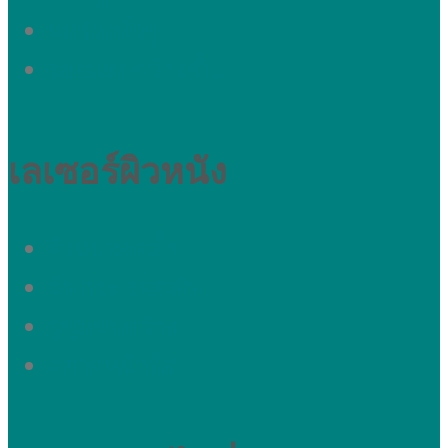
ผมร่วงทั่วๆ
รอยแสกกว้างขึ้น
เลเซอร์ผิวหนัง
ผิวหมองคล้ำ
ผ้า กระ รอยดำ
รูขุมขนกว้าง
อยากหน้าใส