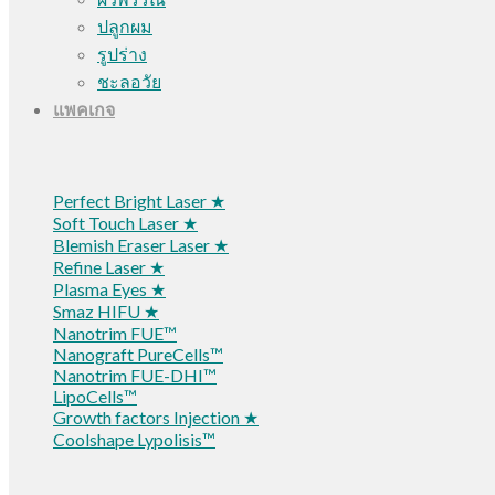
ปลูกผม
รูปร่าง
ชะลอวัย
แพคเกจ
Perfect Bright Laser ★
Soft Touch Laser ★
Blemish Eraser Laser ★
Refine Laser ★
Plasma Eyes ★
Smaz HIFU ★
Nanotrim FUE™
Nanograft PureCells™
Nanotrim FUE-DHI™
LipoCells™
Growth factors Injection ★
Coolshape Lypolisis™