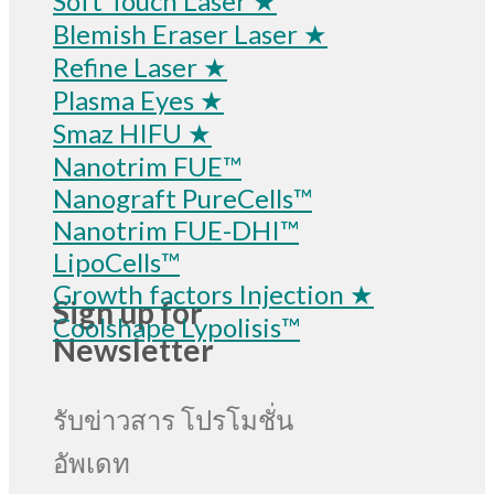
Soft Touch Laser ★
Blemish Eraser Laser ★
Refine Laser ★
Plasma Eyes ★
Smaz HIFU ★
Nanotrim FUE™
Nanograft PureCells™
Nanotrim FUE-DHI™
LipoCells™
Growth factors Injection ★
Sign up for
Coolshape Lypolisis™
Newsletter
รับข่าวสาร โปรโมชั่น
อัพเดท