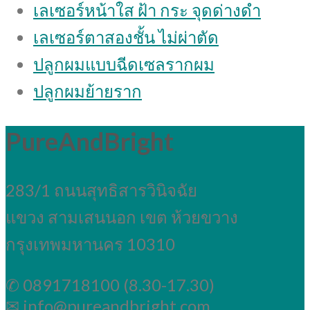
เลเซอร์หน้าใส ฝ้า กระ จุดด่างดํา
เลเซอร์ตาสองชั้น ไม่ผ่าตัด
ปลูกผมแบบฉีดเซลรากผม
ปลูกผมย้ายราก
PureAndBright
283/1 ถนนสุทธิสารวินิจฉัย
แขวง สามเสนนอก เขต ห้วยขวาง
กรุงเทพมหานคร 10310
✆ 0891718100 (8.30-17.30)
✉ info@pureandbright.com