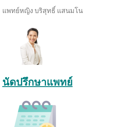
แพทย์หญิง บริสุทธิ์ แสนมโน
นัดปรึกษาแพทย์