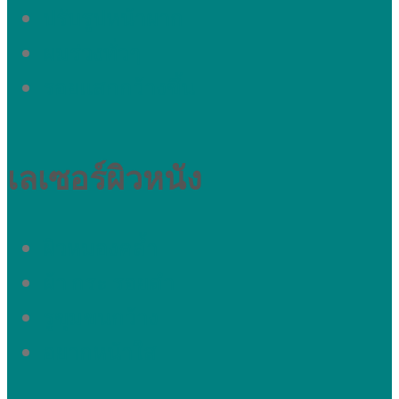
ปรับรูปหน้าผาก
ผมร่วงทั่วๆ
รอยแสกกว้างขึ้น
เลเซอร์ผิวหนัง
ผิวหมองคล้ำ
ผ้า กระ รอยดำ
รูขุมขนกว้าง
อยากหน้าใส