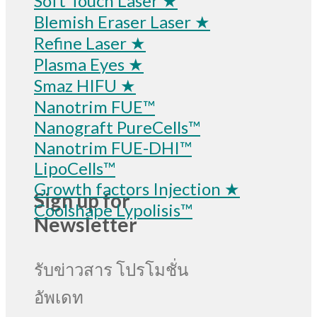
Soft Touch Laser ★
Blemish Eraser Laser ★
Refine Laser ★
Plasma Eyes ★
Smaz HIFU ★
Nanotrim FUE™
Nanograft PureCells™
Nanotrim FUE-DHI™
LipoCells™
Growth factors Injection ★
Sign up for
Coolshape Lypolisis™
Newsletter
รับข่าวสาร โปรโมชั่น
อัพเดท