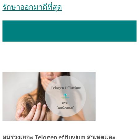
รักษาออกมาดีที่สุด
01
มี.ค.
ผมร่วงเยอะ Telogen effluvium สาเหตุและ