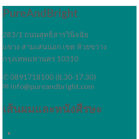
PureAndBright
283/1 ถนนสุทธิสารวินิจฉัย
แขวง สามเสนนอก เขต ห้วยขวาง
กรุงเทพมหานคร 10310
✆ 0891718100 (8.30-17.30)
✉ info@pureandbright.com
เส้นผมและหนังศีรษะ
ผมร่วงเฉพาะจุด