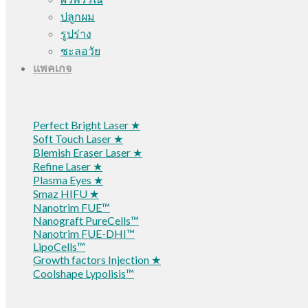
ปลูกผม
รูปร่าง
ชะลอวัย
แพคเกจ
Perfect Bright Laser ★
Soft Touch Laser ★
Blemish Eraser Laser ★
Refine Laser ★
Plasma Eyes ★
Smaz HIFU ★
Nanotrim FUE™
Nanograft PureCells™
Nanotrim FUE-DHI™
LipoCells™
Growth factors Injection ★
Coolshape Lypolisis™