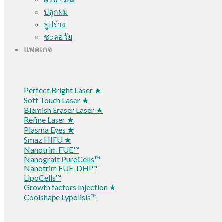
ปลูกผม
รูปร่าง
ชะลอวัย
แพคเกจ
Perfect Bright Laser ★
Soft Touch Laser ★
Blemish Eraser Laser ★
Refine Laser ★
Plasma Eyes ★
Smaz HIFU ★
Nanotrim FUE™
Nanograft PureCells™
Nanotrim FUE-DHI™
LipoCells™
Growth factors Injection ★
Coolshape Lypolisis™