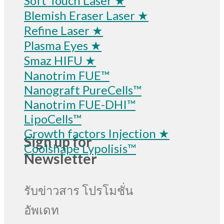
Soft Touch Laser ★
Blemish Eraser Laser ★
Refine Laser ★
Plasma Eyes ★
Smaz HIFU ★
Nanotrim FUE™
Nanograft PureCells™
Nanotrim FUE-DHI™
LipoCells™
Growth factors Injection ★
Sign up for
Coolshape Lypolisis™
Newsletter
รับข่าวสาร โปรโมชั่น
อัพเดท