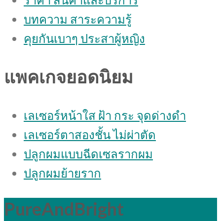
บทความ สาระความรู้
คุยกันเบาๆ ประสาผู้หญิง
แพคเกจยอดนิยม
เลเซอร์หน้าใส ฝ้า กระ จุดด่างดํา
เลเซอร์ตาสองชั้น ไม่ผ่าตัด
ปลูกผมแบบฉีดเซลรากผม
ปลูกผมย้ายราก
PureAndBright