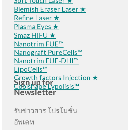
Soft Touch Laser ★
Blemish Eraser Laser ★
Refine Laser ★
Plasma Eyes ★
Smaz HIFU ★
Nanotrim FUE™
Nanograft PureCells™
Nanotrim FUE-DHI™
LipoCells™
Growth factors Injection ★
Sign up for
Coolshape Lypolisis™
Newsletter
รับข่าวสาร โปรโมชั่น
อัพเดท