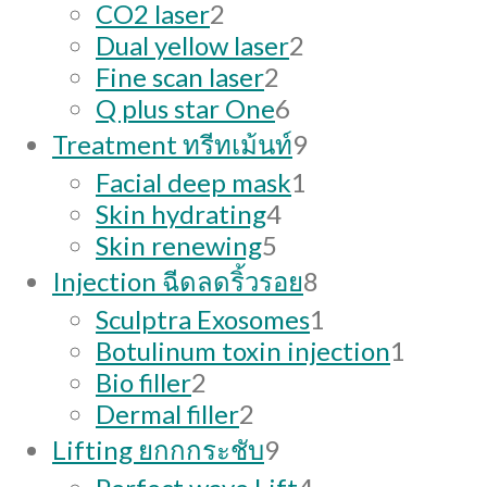
products
2
CO2 laser
2
products
2
Dual yellow laser
2
2
products
Fine scan laser
2
products
6
Q plus star One
6
products
9
Treatment ทรีทเม้นท์
9
products
1
Facial deep mask
1
4
product
Skin hydrating
4
5
products
Skin renewing
5
products
8
Injection ฉีดลดริ้วรอย
8
products
1
Sculptra Exosomes
1
product
1
Botulinum toxin injection
1
2
produc
Bio filler
2
products
2
Dermal filler
2
products
9
Lifting ยกกกระชับ
9
products
4