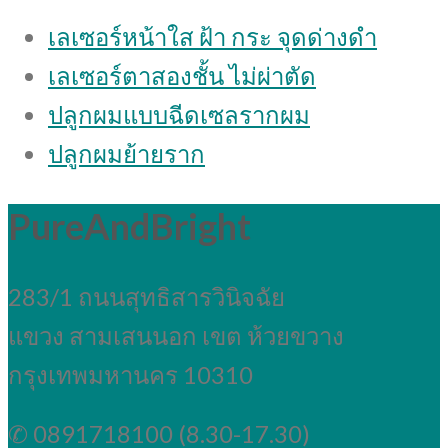
เลเซอร์หน้าใส ฝ้า กระ จุดด่างดํา
เลเซอร์ตาสองชั้น ไม่ผ่าตัด
ปลูกผมแบบฉีดเซลรากผม
ปลูกผมย้ายราก
PureAndBright
283/1 ถนนสุทธิสารวินิจฉัย
แขวง สามเสนนอก เขต ห้วยขวาง
กรุงเทพมหานคร 10310
✆ 0891718100 (8.30-17.30)