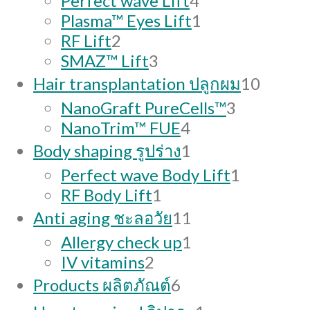
Perfect wave Lift
4
products
1
Plasma™ Eyes Lift
1
2
product
RF Lift
2
products
3
SMAZ™ Lift
3
products
10
Hair transplantation ปลูกผม
10
produc
3
NanoGraft PureCells™
3
4
products
NanoTrim™ FUE
4
products
1
Body shaping รูปร่าง
1
product
1
Perfect wave Body Lift
1
1
product
RF Body Lift
1
product
11
Anti aging ชะลอวัย
11
products
1
Allergy check up
1
2
product
IV vitamins
2
products
6
Products ผลิตภัณต์
6
products
1