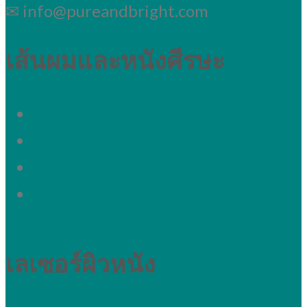
✉ info@pureandbright.com
เส้นผมและหนังศีรษะ
ผมร่วงเฉพาะจุด
ปรับรูปหน้าผาก
ผมร่วงทั่วๆ
รอยแสกกว้างขึ้น
เลเซอร์ผิวหนัง