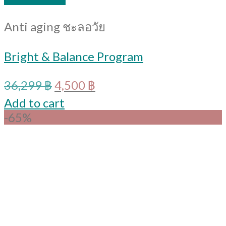
Anti aging ชะลอวัย
Bright & Balance Program
Original
Current
36,299
฿
4,500
฿
price
price
Add to cart
was:
is:
-65%
36,299 ฿.
4,500 ฿.