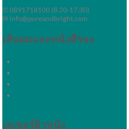
✆ 0891718100 (8.30-17.30)
✉ info@pureandbright.com
เส้นผมและหนังศีรษะ
ผมร่วงเฉพาะจุด
ปรับรูปหน้าผาก
ผมร่วงทั่วๆ
รอยแสกกว้างขึ้น
เลเซอร์ผิวหนัง