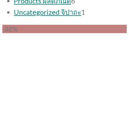
Products ผลิตภัณต์
6
products
1
Uncategorized จิปาถะ
1
product
-88%