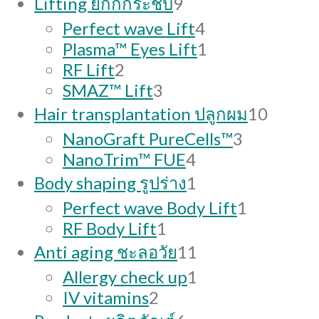
Lifting ยกกกระชับ
9
products
4
Perfect wave Lift
4
products
1
Plasma™ Eyes Lift
1
2
product
RF Lift
2
products
3
SMAZ™ Lift
3
products
10
Hair transplantation ปลูกผม
10
produc
3
NanoGraft PureCells™
3
4
products
NanoTrim™ FUE
4
products
1
Body shaping รูปร่าง
1
product
1
Perfect wave Body Lift
1
1
product
RF Body Lift
1
product
11
Anti aging ชะลอวัย
11
products
1
Allergy check up
1
2
product
IV vitamins
2
products
6