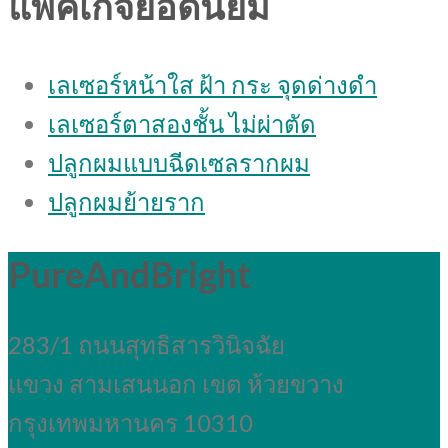
แพคเกจยอดนิยม
เลเซอร์หน้าใส ฝ้า กระ จุดด่างดํา
เลเซอร์ตาสองชั้น ไม่ผ่าตัด
ปลูกผมแบบฉีดเซลรากผม
ปลูกผมย้ายราก
PureAndBright
283/1 ถนนสุทธิสารวินิจฉัย
แขวง สามเสนนอก เขต ห้วยขวาง
กรุงเทพมหานคร 10310