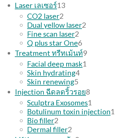
13
Laser เลเซอร์
13
products
2
CO2 laser
2
products
2
Dual yellow laser
2
2
products
Fine scan laser
2
products
6
Q plus star One
6
products
9
Treatment ทรีทเม้นท์
9
products
1
Facial deep mask
1
4
product
Skin hydrating
4
5
products
Skin renewing
5
products
8
Injection ฉีดลดริ้วรอย
8
products
1
Sculptra Exosomes
1
product
1
Botulinum toxin injection
1
2
produc
Bio filler
2
products
2
Dermal filler
2
products
9