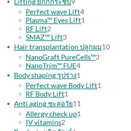
Lifting ยกกกระชับ
9
products
4
Perfect wave Lift
4
products
1
Plasma™ Eyes Lift
1
2
product
RF Lift
2
products
3
SMAZ™ Lift
3
products
10
Hair transplantation ปลูกผม
10
produc
3
NanoGraft PureCells™
3
4
products
NanoTrim™ FUE
4
products
1
Body shaping รูปร่าง
1
product
1
Perfect wave Body Lift
1
1
product
RF Body Lift
1
product
11
Anti aging ชะลอวัย
11
products
1
Allergy check up
1
2
product
IV vitamins
2
products
6