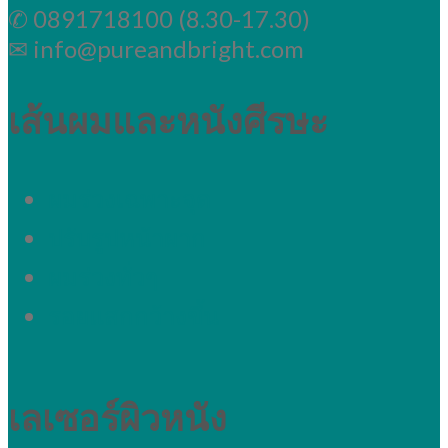
✆ 0891718100 (8.30-17.30)
✉ info@pureandbright.com
เส้นผมและหนังศีรษะ
ผมร่วงเฉพาะจุด
ปรับรูปหน้าผาก
ผมร่วงทั่วๆ
รอยแสกกว้างขึ้น
เลเซอร์ผิวหนัง