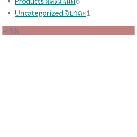
Products ผลิตภัณต์
6
products
1
Uncategorized จิปาถะ
1
product
-45%