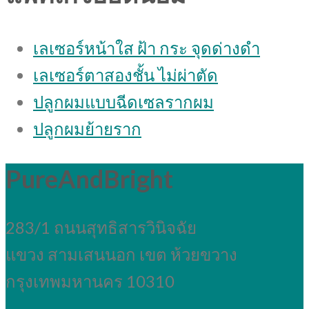
เลเซอร์หน้าใส ฝ้า กระ จุดด่างดํา
เลเซอร์ตาสองชั้น ไม่ผ่าตัด
ปลูกผมแบบฉีดเซลรากผม
ปลูกผมย้ายราก
PureAndBright
283/1 ถนนสุทธิสารวินิจฉัย
แขวง สามเสนนอก เขต ห้วยขวาง
กรุงเทพมหานคร 10310