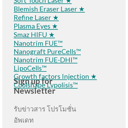
Soft Touch Laser ★
Blemish Eraser Laser ★
Refine Laser ★
Plasma Eyes ★
Smaz HIFU ★
Nanotrim FUE™
Nanograft PureCells™
Nanotrim FUE-DHI™
LipoCells™
Growth factors Injection ★
Sign up for
Coolshape Lypolisis™
Newsletter
รับข่าวสาร โปรโมชั่น
อัพเดท