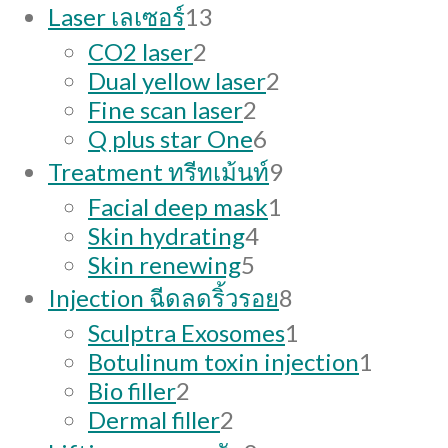
13
Laser เลเซอร์
13
products
2
CO2 laser
2
products
2
Dual yellow laser
2
2
products
Fine scan laser
2
products
6
Q plus star One
6
products
9
Treatment ทรีทเม้นท์
9
products
1
Facial deep mask
1
4
product
Skin hydrating
4
5
products
Skin renewing
5
products
8
Injection ฉีดลดริ้วรอย
8
products
1
Sculptra Exosomes
1
product
1
Botulinum toxin injection
1
2
produc
Bio filler
2
products
2
Dermal filler
2
products
9