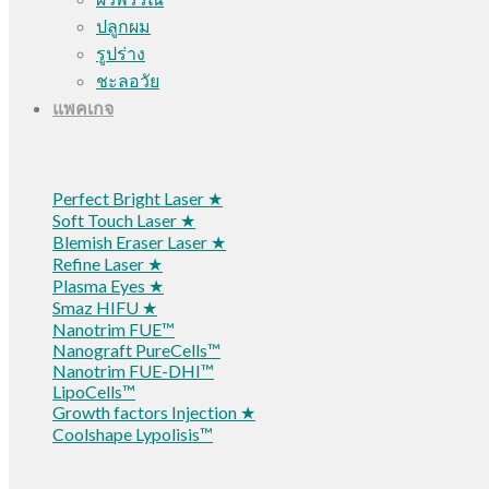
ปลูกผม
รูปร่าง
ชะลอวัย
แพคเกจ
Perfect Bright Laser ★
Soft Touch Laser ★
Blemish Eraser Laser ★
Refine Laser ★
Plasma Eyes ★
Smaz HIFU ★
Nanotrim FUE™
Nanograft PureCells™
Nanotrim FUE-DHI™
LipoCells™
Growth factors Injection ★
Coolshape Lypolisis™