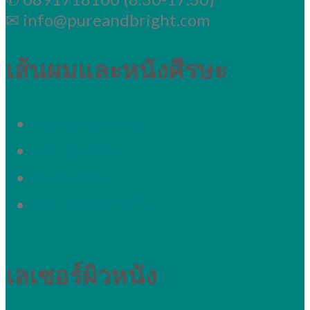
✉ info@pureandbright.com
เส้นผมและหนังศีรษะ
ผมร่วงเฉพาะจุด
ปรับรูปหน้าผาก
ผมร่วงทั่วๆ
รอยแสกกว้างขึ้น
เลเซอร์ผิวหนัง