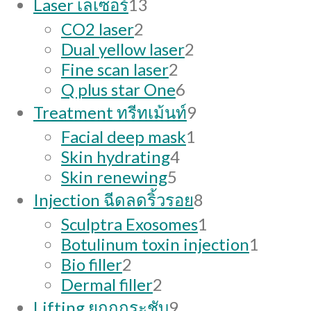
13
Laser เลเซอร์
13
products
2
CO2 laser
2
products
2
Dual yellow laser
2
2
products
Fine scan laser
2
products
6
Q plus star One
6
products
9
Treatment ทรีทเม้นท์
9
products
1
Facial deep mask
1
4
product
Skin hydrating
4
5
products
Skin renewing
5
products
8
Injection ฉีดลดริ้วรอย
8
products
1
Sculptra Exosomes
1
product
1
Botulinum toxin injection
1
2
produc
Bio filler
2
products
2
Dermal filler
2
products
9
Lifting ยกกกระชับ
9