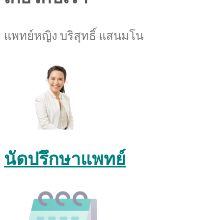
แพทย์หญิง บริสุทธิ์ แสนมโน
นัดปรึกษาแพทย์