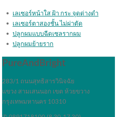
เลเซอร์หน้าใส ฝ้า กระ จุดด่างดํา
เลเซอร์ตาสองชั้น ไม่ผ่าตัด
ปลูกผมแบบฉีดเซลรากผม
ปลูกผมย้ายราก
PureAndBright
283/1 ถนนสุทธิสารวินิจฉัย
แขวง สามเสนนอก เขต ห้วยขวาง
กรุงเทพมหานคร 10310
✆ 0891718100 (8.30-17.30)