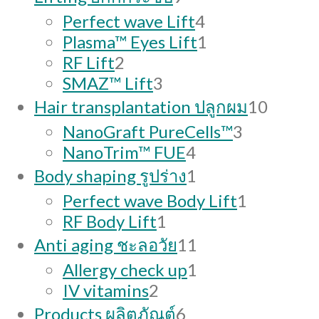
products
4
Perfect wave Lift
4
products
1
Plasma™ Eyes Lift
1
2
product
RF Lift
2
products
3
SMAZ™ Lift
3
products
10
Hair transplantation ปลูกผม
10
produc
3
NanoGraft PureCells™
3
4
products
NanoTrim™ FUE
4
products
1
Body shaping รูปร่าง
1
product
1
Perfect wave Body Lift
1
1
product
RF Body Lift
1
product
11
Anti aging ชะลอวัย
11
products
1
Allergy check up
1
2
product
IV vitamins
2
products
6
Products ผลิตภัณต์
6