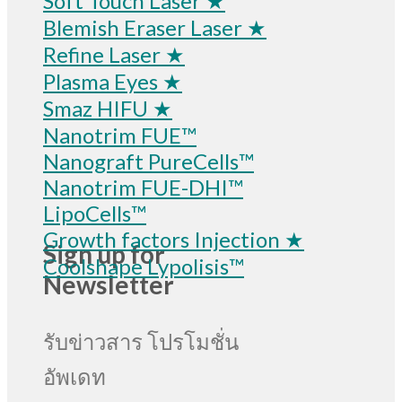
Soft Touch Laser ★
Blemish Eraser Laser ★
Refine Laser ★
Plasma Eyes ★
Smaz HIFU ★
Nanotrim FUE™
Nanograft PureCells™
Nanotrim FUE-DHI™
LipoCells™
Growth factors Injection ★
Sign up for
Coolshape Lypolisis™
Newsletter
รับข่าวสาร โปรโมชั่น
อัพเดท