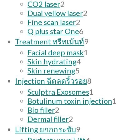
products
2
CO2 laser
2
products
2
Dual yellow laser
2
2
products
Fine scan laser
2
products
6
Q plus star One
6
products
9
Treatment ทรีทเม้นท์
9
products
1
Facial deep mask
1
4
product
Skin hydrating
4
5
products
Skin renewing
5
products
8
Injection ฉีดลดริ้วรอย
8
products
1
Sculptra Exosomes
1
product
1
Botulinum toxin injection
1
2
produc
Bio filler
2
products
2
Dermal filler
2
products
9
Lifting ยกกกระชับ
9
products
4