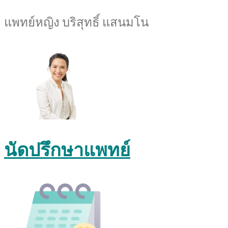
แพทย์หญิง บริสุทธิ์ แสนมโน
นัดปรึกษาแพทย์