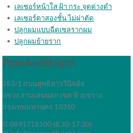
เลเซอร์หน้าใส ฝ้า กระ จุดด่างดํา
เลเซอร์ตาสองชั้น ไม่ผ่าตัด
ปลูกผมแบบฉีดเซลรากผม
ปลูกผมย้ายราก
PureAndBright
283/1 ถนนสุทธิสารวินิจฉัย
แขวง สามเสนนอก เขต ห้วยขวาง
กรุงเทพมหานคร 10310
✆ 0891718100 (8.30-17.30)
✉ info@pureandbright.com