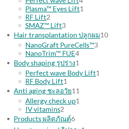
Perfect wave Lift
4
products
1
Plasma™ Eyes Lift
1
2
product
RF Lift
2
products
3
SMAZ™ Lift
3
products
10
Hair transplantation ปลูกผม
10
produc
3
NanoGraft PureCells™
3
4
products
NanoTrim™ FUE
4
products
1
Body shaping รูปร่าง
1
product
1
Perfect wave Body Lift
1
1
product
RF Body Lift
1
product
11
Anti aging ชะลอวัย
11
products
1
Allergy check up
1
2
product
IV vitamins
2
products
6
Products ผลิตภัณต์
6
products
1