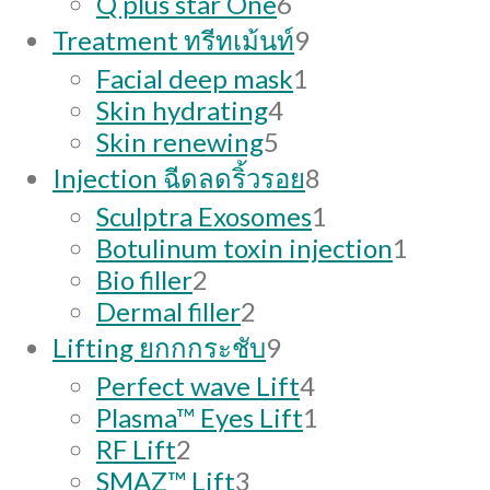
products
6
Q plus star One
6
products
9
Treatment ทรีทเม้นท์
9
products
1
Facial deep mask
1
4
product
Skin hydrating
4
5
products
Skin renewing
5
products
8
Injection ฉีดลดริ้วรอย
8
products
1
Sculptra Exosomes
1
product
1
Botulinum toxin injection
1
2
produc
Bio filler
2
products
2
Dermal filler
2
products
9
Lifting ยกกกระชับ
9
products
4
Perfect wave Lift
4
products
1
Plasma™ Eyes Lift
1
2
product
RF Lift
2
products
3
SMAZ™ Lift
3