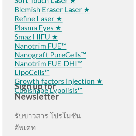
Soft Touch Laser ★
Blemish Eraser Laser ★
Refine Laser ★
Plasma Eyes ★
Smaz HIFU ★
Nanotrim FUE™
Nanograft PureCells™
Nanotrim FUE-DHI™
LipoCells™
Growth factors Injection ★
Sign up for
Coolshape Lypolisis™
Newsletter
รับข่าวสาร โปรโมชั่น
อัพเดท