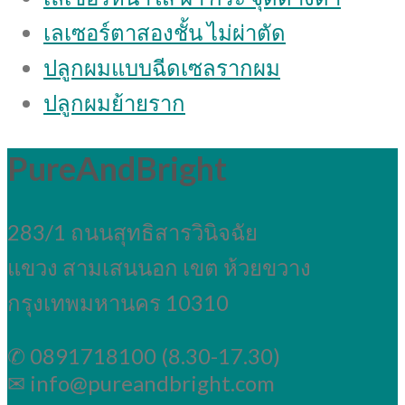
เลเซอร์ตาสองชั้น ไม่ผ่าตัด
ปลูกผมแบบฉีดเซลรากผม
ปลูกผมย้ายราก
PureAndBright
283/1 ถนนสุทธิสารวินิจฉัย
แขวง สามเสนนอก เขต ห้วยขวาง
กรุงเทพมหานคร 10310
✆ 0891718100 (8.30-17.30)
✉ info@pureandbright.com