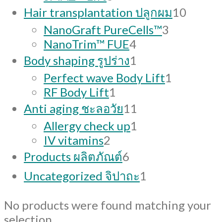
products
10
Hair transplantation ปลูกผม
10
produc
3
NanoGraft PureCells™
3
4
products
NanoTrim™ FUE
4
products
1
Body shaping รูปร่าง
1
product
1
Perfect wave Body Lift
1
1
product
RF Body Lift
1
product
11
Anti aging ชะลอวัย
11
products
1
Allergy check up
1
2
product
IV vitamins
2
products
6
Products ผลิตภัณต์
6
products
1
Uncategorized จิปาถะ
1
product
No products were found matching your
selection.