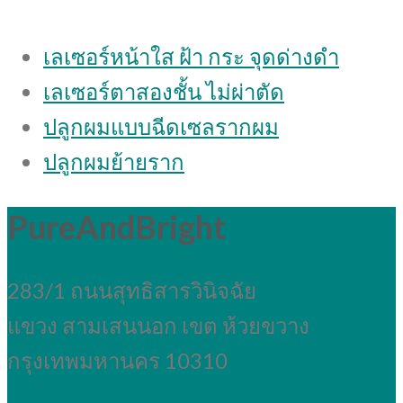
เลเซอร์หน้าใส ฝ้า กระ จุดด่างดํา
เลเซอร์ตาสองชั้น ไม่ผ่าตัด
ปลูกผมแบบฉีดเซลรากผม
ปลูกผมย้ายราก
PureAndBright
283/1 ถนนสุทธิสารวินิจฉัย
แขวง สามเสนนอก เขต ห้วยขวาง
กรุงเทพมหานคร 10310