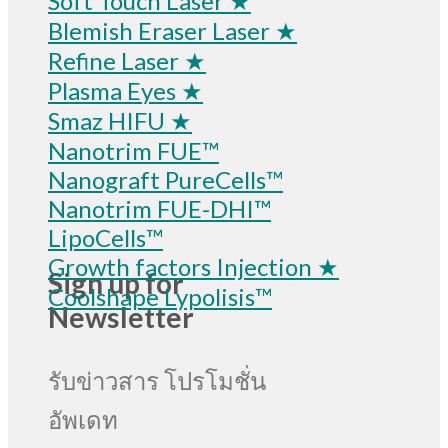
Soft Touch Laser ★
Blemish Eraser Laser ★
Refine Laser ★
Plasma Eyes ★
Smaz HIFU ★
Nanotrim FUE™
Nanograft PureCells™
Nanotrim FUE-DHI™
LipoCells™
Growth factors Injection ★
Sign up for
Coolshape Lypolisis™
Newsletter
รับข่าวสาร โปรโมชั่น
อัพเดท