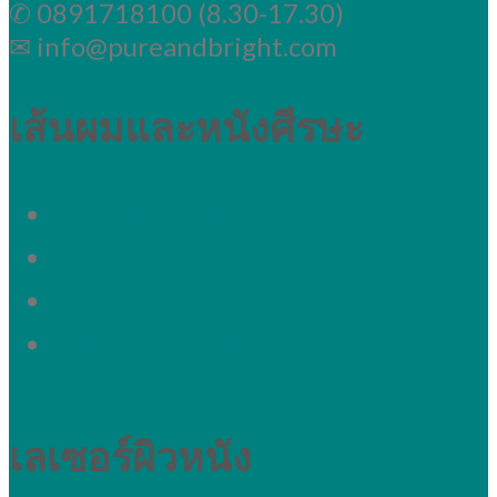
✆ 0891718100 (8.30-17.30)
✉ info@pureandbright.com
เส้นผมและหนังศีรษะ
ผมร่วงเฉพาะจุด
ปรับรูปหน้าผาก
ผมร่วงทั่วๆ
รอยแสกกว้างขึ้น
เลเซอร์ผิวหนัง