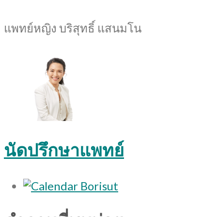
แพทย์หญิง บริสุทธิ์ แสนมโน
นัดปรึกษาแพทย์