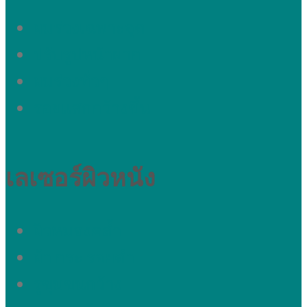
ผมร่วงเฉพาะจุด
ปรับรูปหน้าผาก
ผมร่วงทั่วๆ
รอยแสกกว้างขึ้น
เลเซอร์ผิวหนัง
ผิวหมองคล้ำ
ผ้า กระ รอยดำ
รูขุมขนกว้าง