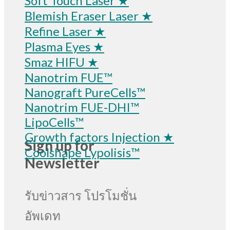
Soft Touch Laser ★
Blemish Eraser Laser ★
Refine Laser ★
Plasma Eyes ★
Smaz HIFU ★
Nanotrim FUE™
Nanograft PureCells™
Nanotrim FUE-DHI™
LipoCells™
Growth factors Injection ★
Sign up for
Coolshape Lypolisis™
Newsletter
รับข่าวสาร โปรโมชั่น
อัพเดท