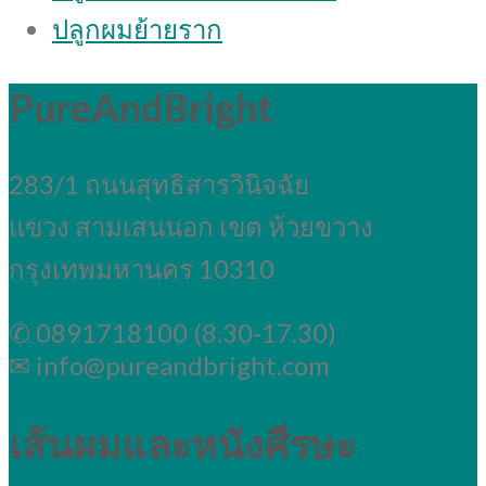
ปลูกผมย้ายราก
PureAndBright
283/1 ถนนสุทธิสารวินิจฉัย
แขวง สามเสนนอก เขต ห้วยขวาง
กรุงเทพมหานคร 10310
✆ 0891718100 (8.30-17.30)
✉ info@pureandbright.com
เส้นผมและหนังศีรษะ