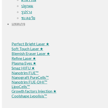
ปลูกผม
รูปร่าง
ชะลอวัย
แพคเกจ
Perfect Bright Laser ★
Soft Touch Laser ★
Blemish Eraser Laser ★
Refine Laser ★
Plasma Eyes ★
Smaz HIFU ★
Nanotrim FUE™
Nanograft PureCells™
Nanotrim FUE-DHI™
LipoCells™
Growth factors Injection ★
Coolshape Lypolisis™