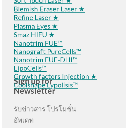
Soft Touch Laser ★
Blemish Eraser Laser ★
Refine Laser ★
Plasma Eyes ★
Smaz HIFU ★
Nanotrim FUE™
Nanograft PureCells™
Nanotrim FUE-DHI™
LipoCells™
Growth factors Injection ★
Sign up for
Coolshape Lypolisis™
Newsletter
รับข่าวสาร โปรโมชั่น
อัพเดท