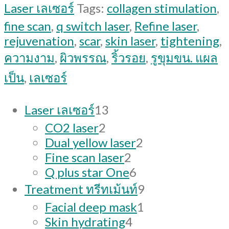
แผล
Laser เลเซอร์
Tags:
collagen stimulation
,
เป็น
fine scan
,
q switch laser
,
Refine laser
,
rejuvenation
,
scar
,
skin laser
,
tightening
,
หลุม
ความงาม
,
ผิวพรรณ
,
ริ้วรอย
,
รูขุมขน. แผล
สิว
เป็น
,
เลเซอร์
และ
รอย
13
Laser เลเซอร์
13
แตก
products
2
CO2 laser
2
ลาย
products
2
Dual yellow laser
2
2
products
Fine scan laser
2
(Refine
products
6
Q plus star One
6
laser)
products
9
quantity
Treatment ทรีทเม้นท์
9
products
1
Facial deep mask
1
4
product
Skin hydrating
4