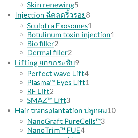
5
products
Skin renewing
5
products
8
Injection ฉีดลดริ้วรอย
8
products
1
Sculptra Exosomes
1
product
1
Botulinum toxin injection
1
2
produc
Bio filler
2
products
2
Dermal filler
2
products
9
Lifting ยกกกระชับ
9
products
4
Perfect wave Lift
4
products
1
Plasma™ Eyes Lift
1
2
product
RF Lift
2
products
3
SMAZ™ Lift
3
products
10
Hair transplantation ปลูกผม
10
produc
3
NanoGraft PureCells™
3
4
products
NanoTrim™ FUE
4