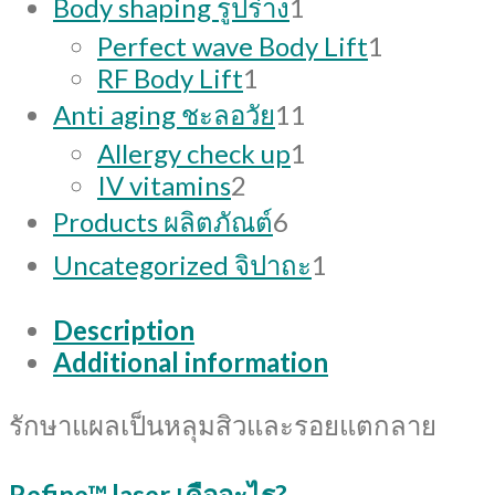
products
1
Body shaping รูปร่าง
1
product
1
Perfect wave Body Lift
1
1
product
RF Body Lift
1
product
11
Anti aging ชะลอวัย
11
products
1
Allergy check up
1
2
product
IV vitamins
2
products
6
Products ผลิตภัณต์
6
products
1
Uncategorized จิปาถะ
1
product
Description
Additional information
รักษาแผลเป็นหลุมสิวและรอยแตกลาย
Refine™ laser เคืออะไร?