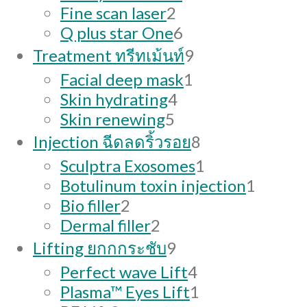
quantity
2
products
Fine scan laser
2
products
6
Q plus star One
6
products
9
Treatment ทรีทเม้นท์
9
products
1
Facial deep mask
1
4
product
Skin hydrating
4
5
products
Skin renewing
5
products
8
Injection ฉีดลดริ้วรอย
8
products
1
Sculptra Exosomes
1
product
1
Botulinum toxin injection
1
2
produc
Bio filler
2
products
2
Dermal filler
2
products
9
Lifting ยกกกระชับ
9
products
4
Perfect wave Lift
4
products
1
Plasma™ Eyes Lift
1