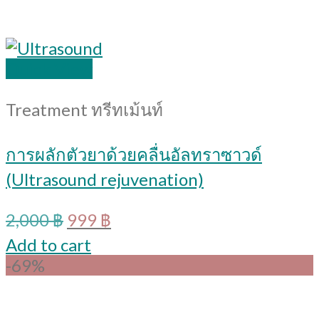
Quick View
Treatment ทรีทเม้นท์
การผลักตัวยาด้วยคลื่นอัลทราซาวด์
(Ultrasound rejuvenation)
Original
Current
2,000
฿
999
฿
price
price
Add to cart
was:
is:
-69%
2,000 ฿.
999 ฿.