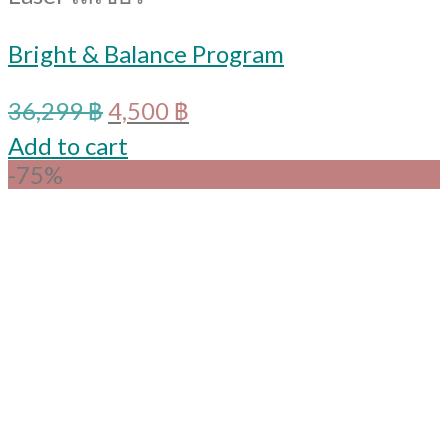
Bright & Balance Program
Original
Current
36,299
฿
4,500
฿
price
price
Add to cart
was:
is:
-75%
36,299 ฿.
4,500 ฿.