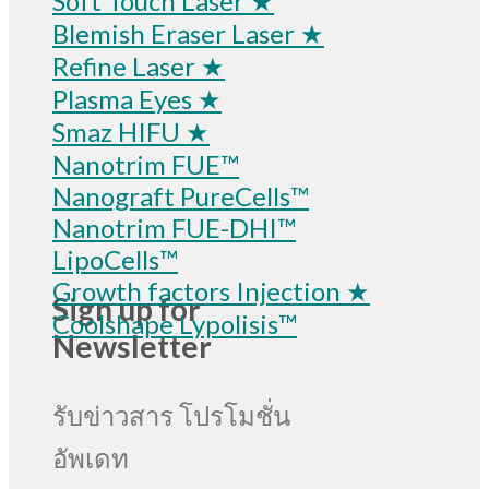
Soft Touch Laser ★
Blemish Eraser Laser ★
Refine Laser ★
Plasma Eyes ★
Smaz HIFU ★
Nanotrim FUE™
Nanograft PureCells™
Nanotrim FUE-DHI™
LipoCells™
Growth factors Injection ★
Sign up for
Coolshape Lypolisis™
Newsletter
รับข่าวสาร โปรโมชั่น
อัพเดท