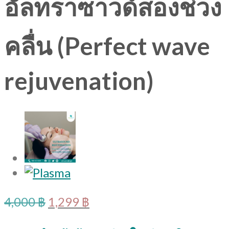
อัลทราซาวด์สองช่วง
คลื่น (Perfect wave
rejuvenation)
Original
Current
4,000
฿
1,299
฿
price
price
was:
is: