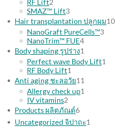
2
product
RF Lift
2
products
3
SMAZ™ Lift
3
products
10
Hair transplantation ปลูกผม
10
produc
3
NanoGraft PureCells™
3
4
products
NanoTrim™ FUE
4
products
1
Body shaping รูปร่าง
1
product
1
Perfect wave Body Lift
1
1
product
RF Body Lift
1
product
11
Anti aging ชะลอวัย
11
products
1
Allergy check up
1
2
product
IV vitamins
2
products
6
Products ผลิตภัณต์
6
products
1
Uncategorized จิปาถะ
1
product