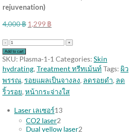
rejuvenation)
Original
Current
4,000
฿
1,299
฿
price
price
was:
is:
อัล
4,000 ฿.
1,299 ฿.
Add to cart
ทรา
SKU:
Plasma-1-1
Categories:
Skin
ซาวด์
hydrating
,
Treatment ทรีทเม้นท์
Tags:
ผิว
สอง
พรรณ
,
รอยแผลเป็นจางลง
,
ลดรอยดำ
,
ลด
ช่วง
ริ้วรอย
,
หน้ากระจ่างใส
คลื่น
13
(Perfect
Laser เลเซอร์
13
products
wave
2
CO2 laser
2
rejuvenation)
products
2
Dual yellow laser
2