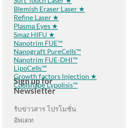
Soft Touch Laser ★
Blemish Eraser Laser ★
Refine Laser ★
Plasma Eyes ★
Smaz HIFU ★
Nanotrim FUE™
Nanograft PureCells™
Nanotrim FUE-DHI™
LipoCells™
Growth factors Injection ★
Sign up for
Coolshape Lypolisis™
Newsletter
รับข่าวสาร โปรโมชั่น
อัพเดท