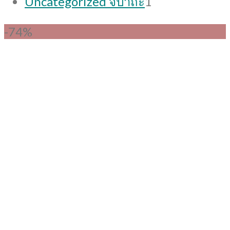
Uncategorized จิปาถะ
1
product
-74%