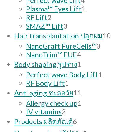
Perfect wave Lift
4
products
1
Plasma™ Eyes Lift
1
2
product
RF Lift
2
products
3
SMAZ™ Lift
3
products
10
Hair transplantation ปลูกผม
10
produc
3
NanoGraft PureCells™
3
4
products
NanoTrim™ FUE
4
products
1
Body shaping รูปร่าง
1
product
1
Perfect wave Body Lift
1
1
product
RF Body Lift
1
product
11
Anti aging ชะลอวัย
11
products
1
Allergy check up
1
2
product
IV vitamins
2
products
6
Products ผลิตภัณต์
6
products
1