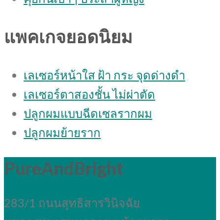
แพคเกจยอดนิยม
เลเซอร์หน้าใส ฝ้า กระ จุดด่างดํา
เลเซอร์ตาสองชั้น ไม่ผ่าตัด
ปลูกผมแบบฉีดเซลรากผม
ปลูกผมย้ายราก
PureAndBright
283/1 ถนนสุทธิสารวินิจฉัย