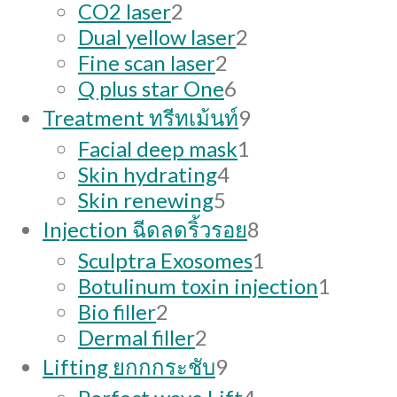
products
2
CO2 laser
2
products
2
Dual yellow laser
2
2
products
Fine scan laser
2
products
6
Q plus star One
6
products
9
Treatment ทรีทเม้นท์
9
products
1
Facial deep mask
1
4
product
Skin hydrating
4
5
products
Skin renewing
5
products
8
Injection ฉีดลดริ้วรอย
8
products
1
Sculptra Exosomes
1
product
1
Botulinum toxin injection
1
2
produc
Bio filler
2
products
2
Dermal filler
2
products
9
Lifting ยกกกระชับ
9
products
4