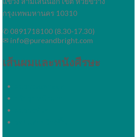
แขวง สามเสนนอก เขต ห้วยขวาง
กรุงเทพมหานคร 10310
✆ 0891718100 (8.30-17.30)
✉ info@pureandbright.com
เส้นผมและหนังศีรษะ
ผมร่วงเฉพาะจุด
ปรับรูปหน้าผาก
ผมร่วงทั่วๆ
รอยแสกกว้างขึ้น