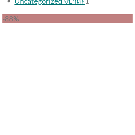
Uncategorized จิปาถะ
1
product
-88%