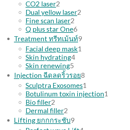
products
2
CO2 laser
2
products
2
Dual yellow laser
2
2
products
Fine scan laser
2
products
6
Q plus star One
6
products
9
Treatment ทรีทเม้นท์
9
products
1
Facial deep mask
1
4
product
Skin hydrating
4
5
products
Skin renewing
5
products
8
Injection ฉีดลดริ้วรอย
8
products
1
Sculptra Exosomes
1
product
1
Botulinum toxin injection
1
2
produc
Bio filler
2
products
2
Dermal filler
2
products
9
Lifting ยกกกระชับ
9
products
4