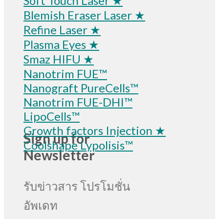
Soft Touch Laser ★
Blemish Eraser Laser ★
Refine Laser ★
Plasma Eyes ★
Smaz HIFU ★
Nanotrim FUE™
Nanograft PureCells™
Nanotrim FUE-DHI™
LipoCells™
Growth factors Injection ★
Sign up for
Coolshape Lypolisis™
Newsletter
รับข่าวสาร โปรโมชั่น
อัพเดท