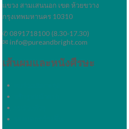
แขวง สามเสนนอก เขต ห้วยขวาง
กรุงเทพมหานคร 10310
✆ 0891718100 (8.30-17.30)
✉ info@pureandbright.com
เส้นผมและหนังศีรษะ
ผมร่วงเฉพาะจุด
ปรับรูปหน้าผาก
ผมร่วงทั่วๆ
รอยแสกกว้างขึ้น