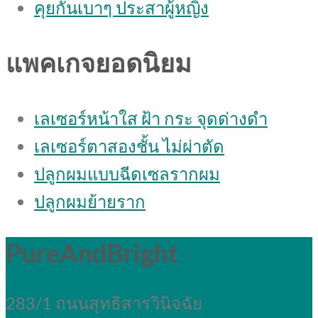
คุยกันเบาๆ ประสาผู้หญิง
แพคเกจยอดนิยม
เลเซอร์หน้าใส ฝ้า กระ จุดด่างดํา
เลเซอร์ตาสองชั้น ไม่ผ่าตัด
ปลูกผมแบบฉีดเซลรากผม
ปลูกผมย้ายราก
PureAndBright
283/1 ถนนสุทธิสารวินิจฉัย