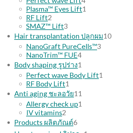
Perfect wave Lift
4
products
1
Plasma™ Eyes Lift
1
2
product
RF Lift
2
products
3
SMAZ™ Lift
3
products
10
Hair transplantation ปลูกผม
10
produc
3
NanoGraft PureCells™
3
4
products
NanoTrim™ FUE
4
products
1
Body shaping รูปร่าง
1
product
1
Perfect wave Body Lift
1
1
product
RF Body Lift
1
product
11
Anti aging ชะลอวัย
11
products
1
Allergy check up
1
2
product
IV vitamins
2
products
6
Products ผลิตภัณต์
6
products
1