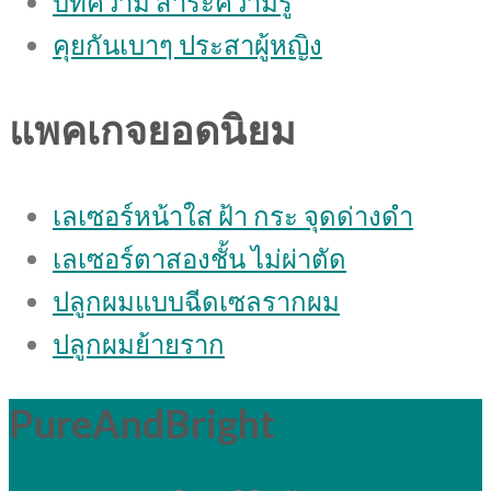
บทความ สาระความรู้
คุยกันเบาๆ ประสาผู้หญิง
แพคเกจยอดนิยม
เลเซอร์หน้าใส ฝ้า กระ จุดด่างดํา
เลเซอร์ตาสองชั้น ไม่ผ่าตัด
ปลูกผมแบบฉีดเซลรากผม
ปลูกผมย้ายราก
PureAndBright