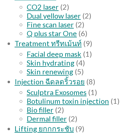
products
2
CO2 laser
2
products
2
Dual yellow laser
2
2
products
Fine scan laser
2
products
6
Q plus star One
6
products
9
Treatment ทรีทเม้นท์
9
products
1
Facial deep mask
1
4
product
Skin hydrating
4
5
products
Skin renewing
5
products
8
Injection ฉีดลดริ้วรอย
8
products
1
Sculptra Exosomes
1
product
1
Botulinum toxin injection
1
2
produ
Bio filler
2
products
2
Dermal filler
2
products
9
Lifting ยกกกระชับ
9
products