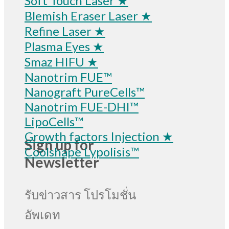
Soft Touch Laser ★
Blemish Eraser Laser ★
Refine Laser ★
Plasma Eyes ★
Smaz HIFU ★
Nanotrim FUE™
Nanograft PureCells™
Nanotrim FUE-DHI™
LipoCells™
Growth factors Injection ★
Sign up for
Coolshape Lypolisis™
Newsletter
รับข่าวสาร โปรโมชั่น
อัพเดท