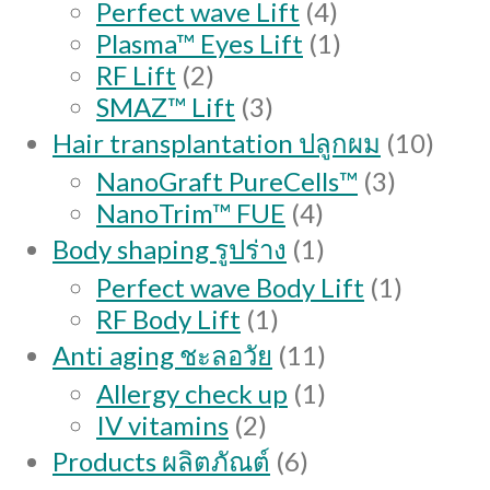
4
Perfect wave Lift
4
products
1
Plasma™ Eyes Lift
1
2
product
RF Lift
2
products
3
SMAZ™ Lift
3
products
10
Hair transplantation ปลูกผม
10
produ
3
NanoGraft PureCells™
3
4
products
NanoTrim™ FUE
4
products
1
Body shaping รูปร่าง
1
product
1
Perfect wave Body Lift
1
1
product
RF Body Lift
1
product
11
Anti aging ชะลอวัย
11
products
1
Allergy check up
1
2
product
IV vitamins
2
products
6
Products ผลิตภัณต์
6
products