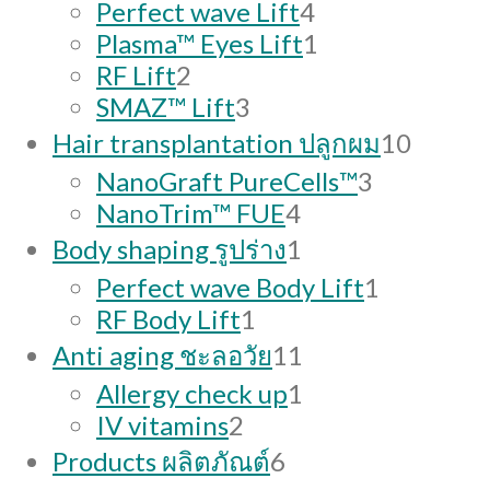
4
Perfect wave Lift
4
products
1
Plasma™ Eyes Lift
1
2
product
RF Lift
2
products
3
SMAZ™ Lift
3
products
10
Hair transplantation ปลูกผม
10
produc
3
NanoGraft PureCells™
3
4
products
NanoTrim™ FUE
4
products
1
Body shaping รูปร่าง
1
product
1
Perfect wave Body Lift
1
1
product
RF Body Lift
1
product
11
Anti aging ชะลอวัย
11
products
1
Allergy check up
1
2
product
IV vitamins
2
products
6
Products ผลิตภัณต์
6
products