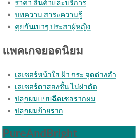
ราคา สินค้าและบริการ
บทความ สาระความรู้
คุยกันเบาๆ ประสาผู้หญิง
แพคเกจยอดนิยม
เลเซอร์หน้าใส ฝ้า กระ จุดด่างดํา
เลเซอร์ตาสองชั้น ไม่ผ่าตัด
ปลูกผมแบบฉีดเซลรากผม
ปลูกผมย้ายราก
PureAndBright