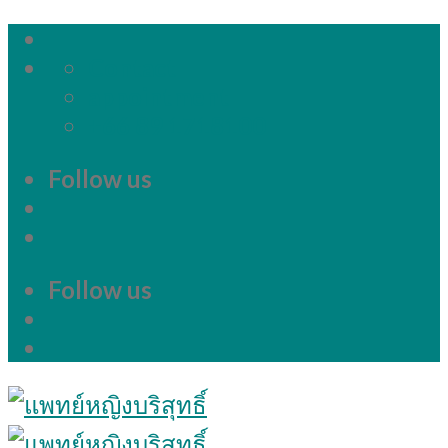
Skip
to
Contact
content
appointment
+66 89 1718100
Follow us
Follow us