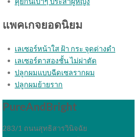
คุยกันเบาๆ ประสาผู้หญิง
แพคเกจยอดนิยม
เลเซอร์หน้าใส ฝ้า กระ จุดด่างดํา
เลเซอร์ตาสองชั้น ไม่ผ่าตัด
ปลูกผมแบบฉีดเซลรากผม
ปลูกผมย้ายราก
PureAndBright
283/1 ถนนสุทธิสารวินิจฉัย