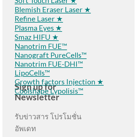
Soft Touch Laser ★
Blemish Eraser Laser ★
Refine Laser ★
Plasma Eyes ★
Smaz HIFU ★
Nanotrim FUE™
Nanograft PureCells™
Nanotrim FUE-DHI™
LipoCells™
Growth factors Injection ★
Sign up for
Coolshape Lypolisis™
Newsletter
รับข่าวสาร โปรโมชั่น
อัพเดท