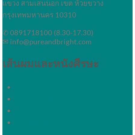
แขวง สามเสนนอก เขต ห้วยขวาง
กรุงเทพมหานคร 10310
✆ 0891718100 (8.30-17.30)
✉ info@pureandbright.com
เส้นผมและหนังศีรษะ
ผมร่วงเฉพาะจุด
ปรับรูปหน้าผาก
ผมร่วงทั่วๆ
รอยแสกกว้างขึ้น